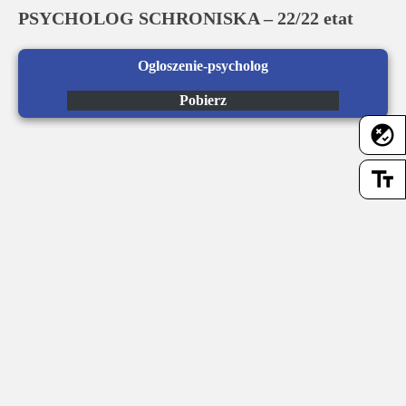
Dla
PSYCHOLOG SCHRONISKA – 22/22 etat
pracowników
Ogloszenie-psycholog
Aktualności
Pobierz
flaky
Dobre
praktyki
text_fields
Mapa
serwisu
Deklaracja
dostępności