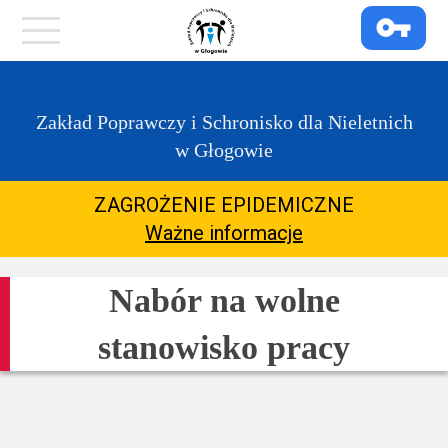
https://zpglogow.bip.gov.pl/
Menu
O
Zakład Poprawczy i Schronisko dla Nieletnich
placówce
w Głogowie
COVID-
ZAGROŻENIE EPIDEMICZNE
19
Ważne informacje
Kontakt
Nabór na wolne
stanowisko pracy
Dla
Rodziców