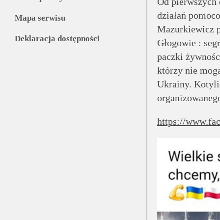
Od pierwszych d
działań pomoc
Mapa serwisu
Mazurkiewicz p
Deklaracja dostępności
Głogowie : seg
paczki żywnośc
którzy nie mogą
Ukrainy. Kotyl
organizowanego
https://www.f