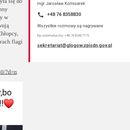
yła się do
mgr Jarosław Komisarek
nny
call
+48 76 8358830
ry w
wują
Wszystkie rozmowy są nagrywane
Chłopcy,
fax automatyczny: +48 76 83427175
rach flagi
sekretariat@glogow.zpisdn.gov.pl
40/?d=n