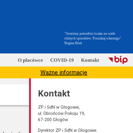
"Jesteśmy potrzebni światu na wiele
różnych sposobów. Poszukaj własnego"
Regina Brett
O placówce
COVID-19
Kontakt
Ważne informacje
Kontakt
ZP i SdN w Głogowie,
ul. Obrońców Pokoju 19,
67-200 Głogów
Dyrektor ZP i SdN w Głogowie: