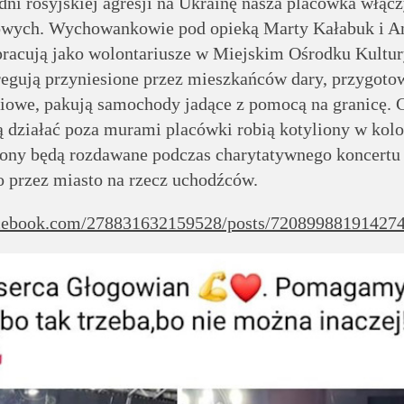
ni rosyjskiej agresji na Ukrainę nasza placówka włącz
owych. Wychowankowie pod opieką Marty Kałabuk i A
racują jako wolontariusze w Miejskim Ośrodku Kultu
regują przyniesione przez mieszkańców dary, przygoto
iowe, pakują samochody jadące z pomocą na granicę. 
 działać poza murami placówki robią kotyliony w kolo
iony będą rozdawane podczas charytatywnego koncertu
 przez miasto na rzecz uchodźców.
acebook.com/278831632159528/posts/72089988191427