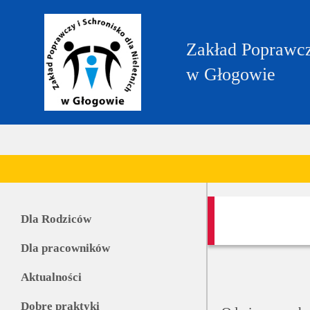
https://zpglogow.bip.gov.pl/
Zakład Poprawczy
w Głogowie
Dla Rodziców
Dla pracowników
Aktualności
Dobre praktyki