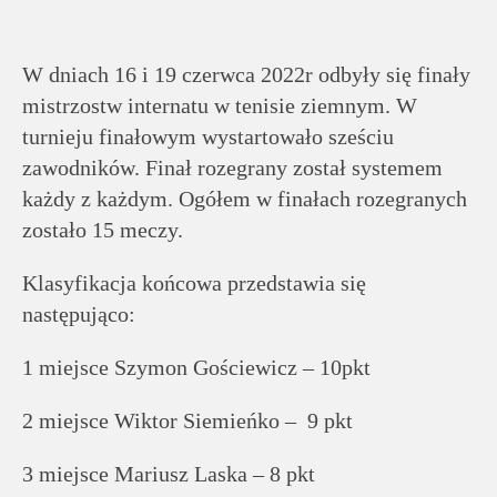
Dla
pracowników
W dniach 16 i 19 czerwca 2022r odbyły się finały
Aktualności
mistrzostw internatu w tenisie ziemnym. W
turnieju finałowym wystartowało sześciu
zawodników. Finał rozegrany został systemem
Dobre
każdy z każdym. Ogółem w finałach rozegranych
praktyki
zostało 15 meczy.
Mapa
Klasyfikacja końcowa przedstawia się
serwisu
następująco:
1 miejsce Szymon Gościewicz – 10pkt
Deklaracja
dostępności
2 miejsce Wiktor Siemieńko – 9 pkt
3 miejsce Mariusz Laska – 8 pkt