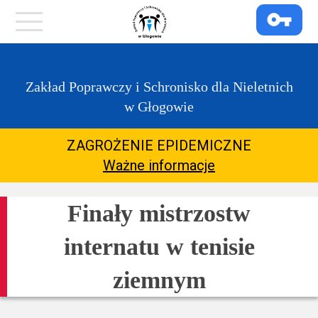
https://zpglogow.bip.gov.pl/
Menu
O
Zakład Poprawczy i Schronisko dla Nieletnich
placówce
w Głogowie
COVID-
ZAGROŻENIE EPIDEMICZNE
19
Ważne informacje
Kontakt
Finały mistrzostw
internatu w tenisie
Dla
Rodziców
ziemnym